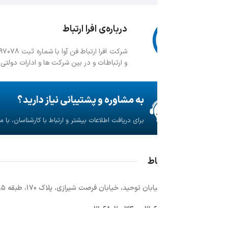
درباره‌ی افرا ارتباط
شرکت افرا ارت
و ارتباطات و در بین شرکت ها و ادارات دولتی و خصوصی ایجاد نماید.
به مشاوره و پشتیبانی نیاز دارید؟
سرور (server)
برای دریافت اطلاعات بیشتر و ارتباط با کارشناسان، با ما تماس بگیرید.
سوئیچ (Switch)
اط
روتر (Router)
توحید، خیابان فرصت شیرازی، پلاک 170، طبقه 5، واحد 18
اکسس پوینت (Access Point)