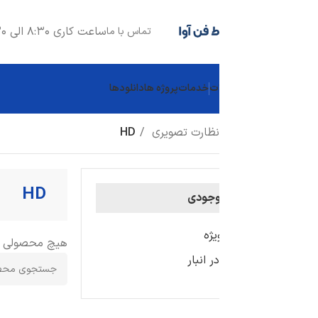
ساعت کاری 8:30 الی 17:30
تماس با ما
ت
خدمات
پروژه ها
دانلودها
نظارت تصویری
HD
HD
جودی
ژه
هیچ محصولی یافت نشد.
 انبار